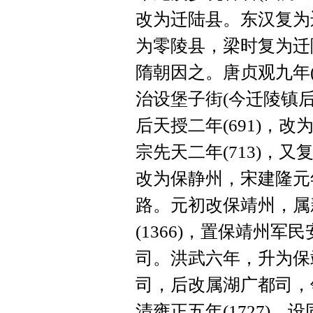
改为迁陆县。东汉复为
为零陵县，梁时复为迁陵
隋朝因之。唐贞观九年(
治设堡子街(今迁陵镇
后天授二年(691)，
宗先天二年(713)，
改为保静州，宋建隆元年
路。元初改保靖州，属
(1366)，置保靖州军
司。洪武六年，升为保
司，后改属湖广都司，
清雍正五年(1727)，