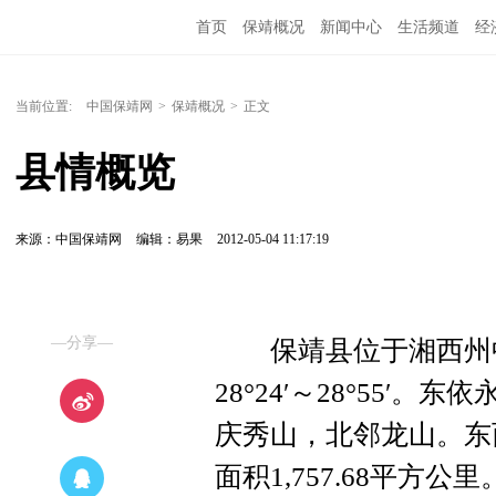
首页
保靖概况
新闻中心
生活频道
经
当前位置:
中国保靖网
>
保靖概况
>
正文
县情概览
来源：中国保靖网
编辑：易果
2012-05-04 11:17:19
—分享—
保靖县位于湘西州中部。东
28°24′～28°55
庆秀山，北邻龙山。东西
面积1,757.68平方公