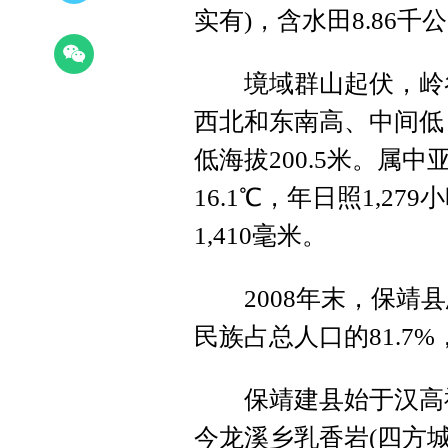
实有)，含水田8.86千
境域群山起伏，岭谷
西北和东南高、中间低，
低海拔200.5米。属
16.1℃，年日照1,27
1,410毫米。
2008年末，保靖县总
民族占总人口的81.7
保靖建县始于汉高祖五
今龙溪乡乳香岩(四方城