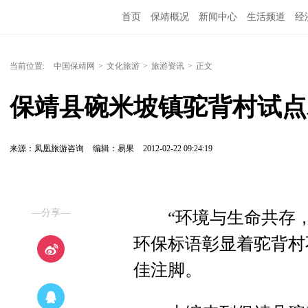
首页
保靖概况
新闻中心
生活频道
经
当前位置:
中国保靖网
>
文化旅游
>
旅游资讯
>
正文
保靖县碗米坡镇驼背村试点
来源：凤凰旅游咨询
编辑：易果
2012-02-22 09:24:19
—分享—
“环境与生命共存，
环保标语彰显着驼背村
佳注脚。