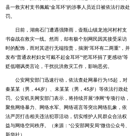
县一救灾村支书佩戴“金耳环”的涉事人员近日被依法行政处
罚。
日前，湖南石门遭遇强降雨，壶瓶山镇龙池河村村支
书奋战在救灾一线。然而，却有极个别网民因其接受采访
时的配饰，而对其进行无端指责，揣测“耳环有二两重”，并
发布“普通农村妇女可戴不起金耳环”“把耳环捐了更感动”等
贬低嘲讽类言论，干扰抗洪救灾工作，影响恶劣。
公安网安部门迅速行动，依法查处网暴行为15起，对
秦某某（男，44岁）、未某某（男，45岁）等依法行政处
罚。公安机关网安部门表示，将持续开展“净网”专项行动，
聚焦网络暴力、网络水军、网络谣言等突出网络乱象，依
法严厉打击相关违法犯罪活动，切实维护人民群众合法权
益与网络空间秩序。（来源：“公安部网安局”微信公众号、
新华社）