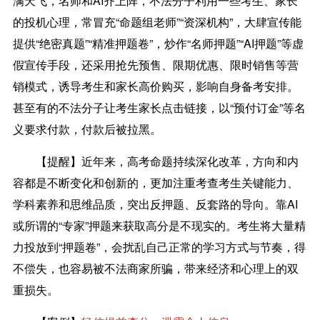
满天飞，名师和AI齐上阵，不法分子利用一些考生、家长
的投机心理，常冒充“命题组老师”“资深机构”，大肆宣传能
提供“绝密真题”“精准押题卷”，炒作“名师押题”“AI押题”等虚
假宣传手段，还采用抢先预售、限期优惠、限时销售等营
销模式，诱导考生和家长高价购买，影响自身备考安排。
甚至有的不法分子让考生家长点击链接，以“预付订金”等名
义要求付款，付款后被拉黑。
【提醒】
近年来，高考命题持续深化改革，方向和内
容都是不断变化和创新的，更加注重考查考生关键能力、
学科素养和思维品质，突出反押题、反套路的导向。靠AI
或所谓的“专家”押题来获取高分是不现实的。考生将大量精
力投放到“押题卷”，会扰乱自己正常的学习方式与节奏，得
不偿失，也容易被不法商家所骗，带来经济和心理上的双
重损失。