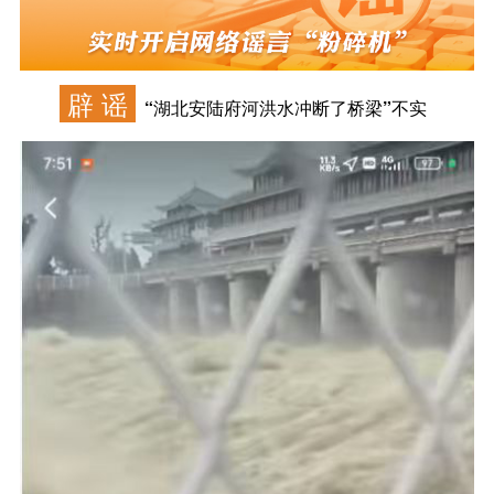
辟 谣
“湖北安陆府河洪水冲断了桥梁”不实