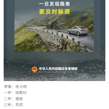
责编：杨天朗
一审：姚懿轩
二审：唐能
三审：苏莉