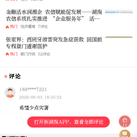
金融活水润湘企 农信赋能促发展——湖南
农信系统扎实推进 “企业服务年” 活动
走深走实
热门
经济要闻
7评论
张家界：西班牙游客突发急症获救 回国前
专程登门道谢医护
热门
部门行动
52评论
评论
188****7221
2026-06-03 18:35:32
希望少点灾害
打开新湖南APP，查看全部评论
11