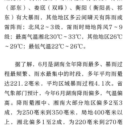
（邵东）、娄底（双峰）、衡阳（衡阳县、祁
东）有大暴雨，其他地区多云间晴天有阵雨或
雷阵雨；北风2～3级，雷雨时局地阵风7～9
级；最高气温湘北30
℃
～33℃，其他地区26
℃
～29℃；最低气温22
℃
～26℃。
据了解，
6月是湖南全年降雨最多、暴雨过
程最频繁、雨水最集中的时段，
多年平均雨量
达221.2毫米，平均区域暴雨过程4.1次。省
气象部门预计，
今年6月湖南降雨偏多，气温偏
高。
降雨量湘中、湘南大部分地区偏多2至3
成，为250毫米到350毫米，局地400毫米以
上，湘北偏多1至2成，为220毫米到270毫