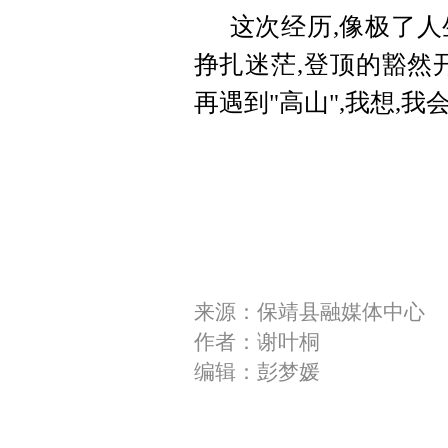
这次经历,像极了
挣扎迷茫,登顶的豁然
再遇到"高山",我想,
来源：保靖县融媒体中心
作者：谢叶桐
编辑：彭梦媛