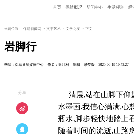
首页
保靖概况
新闻中心
生活频道
经
当前位置:
保靖新闻网
>
文学艺术
>
文学之友
>
正文
岩脚行
来源：保靖县融媒体中心
作者：谢叶桐
编辑：彭梦媛
2025-06-19 10:42:27
—分享—
清晨,站在山脚下仰
水墨画.我信心满满,心
瓶水,脚步轻快地踏上
随着时间的流逝,山路