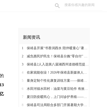
新闻资讯
1
保靖县开展“书香润酉水 陪伴暖童心”暑期阅读关爱活动
2
减负惠民护民生！保靖县分娩“零自付” 政策落地见效 125名产妇受益
3
保靖县2人入选第八届湘西州道德模范提名奖
4
在家就能创业！2026年保靖县新媒体人才技能培训开启 助力家乡好物出圈
天的
5
量身定制个性化康复训练方案——保靖县人民医院助力发育迟缓患儿顺利入托
13
6
水田河镇水田村：油菜与黄豆轮作 有效助农增收
亿
7
夏日防疫暖民心，上门问诊护养殖——保靖县葫芦镇开展畜禽防疫服务
8
保靖县司法局联合多部门开展暑期大学生志愿者送法护童活动