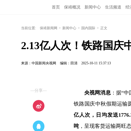
首页
保靖概况
新闻中心
生活频道
经
当前位置:
保靖新闻网
>
新闻中心
>
国内国际
>
正文
2.13亿人次！铁路国
来源：中国新闻央视网
编辑：田清
2025-10-11 15:37:13
—分享—
央视网消息
：据“中
铁路国庆中秋假期运输
亿人次，日均发送1776
吨
，呈现客货运输两旺