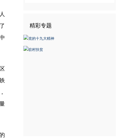
人
精彩专题
了
中
区
铁
列，
量
的