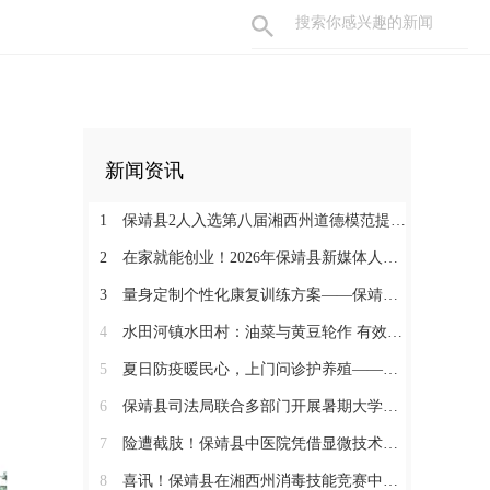
新闻资讯
1
保靖县2人入选第八届湘西州道德模范提名奖
2
在家就能创业！2026年保靖县新媒体人才技能培训开启 助力家乡好物出圈
3
量身定制个性化康复训练方案——保靖县人民医院助力发育迟缓患儿顺利入托
4
水田河镇水田村：油菜与黄豆轮作 有效助农增收
5
夏日防疫暖民心，上门问诊护养殖——保靖县葫芦镇开展畜禽防疫服务
6
保靖县司法局联合多部门开展暑期大学生志愿者送法护童活动
7
险遭截肢！保靖县中医院凭借显微技术攻坚克难，为重度右手毁损伤患者保全手部核心功能
8
喜讯！保靖县在湘西州消毒技能竞赛中获佳绩