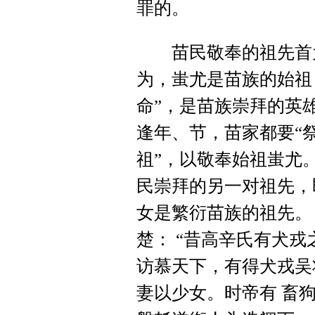
罪的。
苗民敬奉的祖先首为蚩
为，蚩尤是苗族的始祖
命”，是苗族崇拜的英
逢年、节，苗家都要“祭家
祖”，以敬奉始祖蚩尤。“
民崇拜的另一对祖先，
女是繁衍苗族的祖先。
楚： “昔高辛氏有犬
访慕天下，有得犬戎吴
妻以少女。时帝有 畜