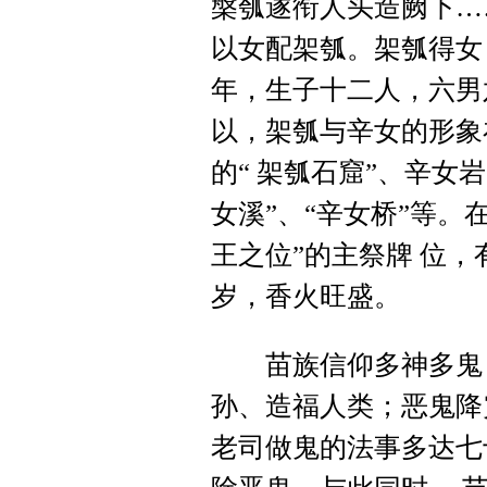
槃瓠遂衔人头造阙下…
以女配架瓠。架瓠得女
年，生子十二人，六男
以，架瓠与辛女的形象
的“ 架瓠石窟”、辛女
女溪”、“辛女桥”等。
王之位”的主祭牌 位，
岁，香火旺盛。
苗族信仰多神多鬼，
孙、造福人类；恶鬼降
老司做鬼的法事多达七