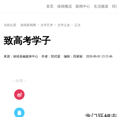
首页
保靖概况
新闻中心
生活频道
经
当前位置:
保靖新闻网
>
文学艺术
>
文学之友
>
正文
致高考学子
来源：保靖县融媒体中心
作者：郑武霖
编辑：田家丽
2026-06-01 13:15:46
—分享—
龙门跃鲤