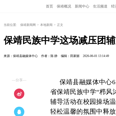
首页
保靖概况
新闻中心
生活频道
经
当前位置:
保靖新闻网
>
本地新闻
>
正文
保靖民族中学这场减压团辅
来源：保靖县融媒体中心
作者：陈 静
编辑：田家丽
2026-06-01 13:14:49
—分享—
保靖县融媒体中心6
省保靖民族中学“栉风
辅导活动在校园操场温
轻松温馨的氛围中释放