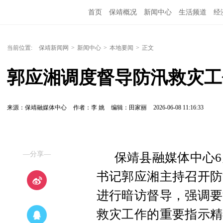
首页
保靖概况
新闻中心
生活频道
经
当前位置:
保靖新闻网
>
新闻中心
>
本地要闻
>
正文
郭应湘调度督导防汛救灾工
来源：保靖融媒体中心
作者：李 姚
编辑：田家丽
2026-06-08 11:16:33
—分享—
保靖县融媒体中心6
书记郭应湘主持召开防
进行暗访督导，强调要
救灾工作的重要指示精