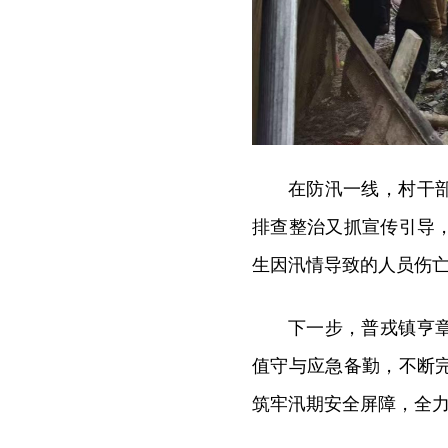
在防汛一线，村干
排查整治又抓宣传引导
生因汛情导致的人员伤
下一步，普戎镇亨
值守与应急备勤，不断
筑牢汛期安全屏障，全