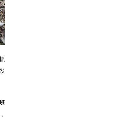
抓
发
班
，