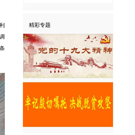
精彩专题
利
调
条