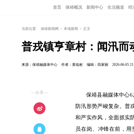
首页
保靖概况
新闻中心
生活频道
经
当前位置:
保靖新闻网
>
本地新闻
>
正文
普戎镇亨章村：闻汛而
来源：保靖融媒体中心
作者：黄临彬
编辑：田家丽
2026-06-05 21
—分享—
保靖县融媒体中心6
防汛形势严峻复杂。普
和严实作风，全面抓实
员在岗、冲锋在前，用