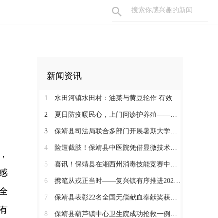
新闻资讯
1
水田河镇水田村：油菜与黄豆轮作 有效助农增收
2
夏日防疫暖民心，上门问诊护养殖——保靖县葫芦镇开展畜禽防疫服务
3
保靖县司法局联合多部门开展暑期大学生志愿者送法护童活动
4
险遭截肢！保靖县中医院凭借显微技术攻坚克难，为重度右手毁损伤患者保全手部核心功能
，
5
喜讯！保靖县在湘西州消毒技能竞赛中获佳绩
感
6
携笔从戎正当时——复兴镇有序推进2026年夏秋季征兵初审初检工作
全
7
保靖县表彰22名全国无偿献血奉献奖获得者
有
8
保靖县葫芦镇中心卫生院成功抢救一例急性高危胰腺炎急症患者