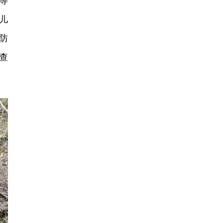
等
儿
防
查