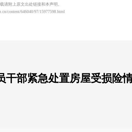
载请附上原文出处链接和本声明。
m.cn/content/646040/97/15977598.html
员干部紧急处置房屋受损险