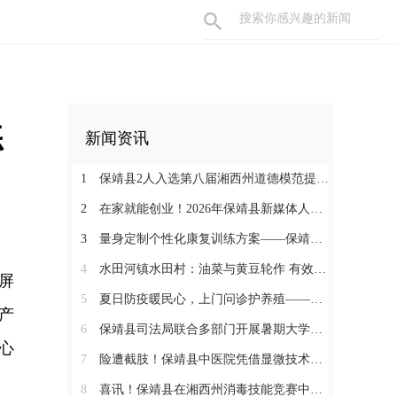
练
新闻资讯
1
保靖县2人入选第八届湘西州道德模范提名奖
2
在家就能创业！2026年保靖县新媒体人才技能培训开启 助力家乡好物出圈
3
量身定制个性化康复训练方案——保靖县人民医院助力发育迟缓患儿顺利入托
4
水田河镇水田村：油菜与黄豆轮作 有效助农增收
屏
5
夏日防疫暖民心，上门问诊护养殖——保靖县葫芦镇开展畜禽防疫服务
产
6
保靖县司法局联合多部门开展暑期大学生志愿者送法护童活动
心
7
险遭截肢！保靖县中医院凭借显微技术攻坚克难，为重度右手毁损伤患者保全手部核心功能
8
喜讯！保靖县在湘西州消毒技能竞赛中获佳绩