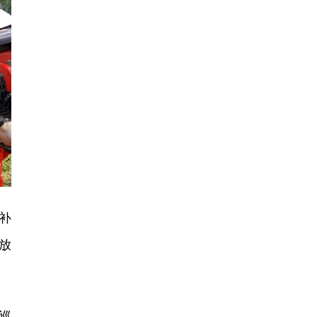
补
放
巡