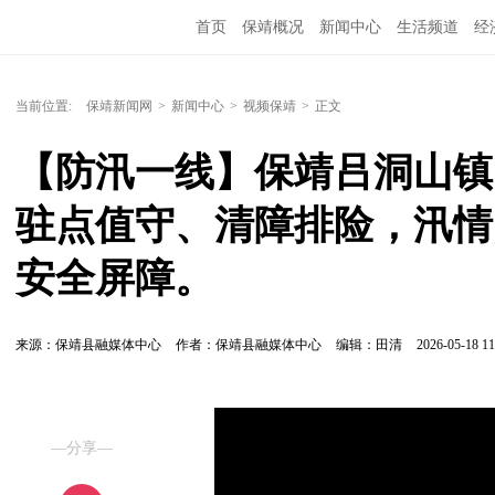
首页
保靖概况
新闻中心
生活频道
经
当前位置:
保靖新闻网
>
新闻中心
>
视频保靖
>
正文
【防汛一线】保靖吕洞山镇
驻点值守、清障排险，汛情
安全屏障。
来源：保靖县融媒体中心
作者：保靖县融媒体中心
编辑：田清
2026-05-18 11
—分享—