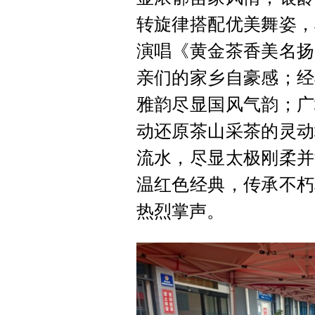
转旋律搭配优美舞姿，
演唱《黄金茶香美名扬
亲们的家乡自豪感；经
雅韵尽显国风气韵；广
动还原茶山采茶的灵动
流水，尽显太极刚柔并
温红色经典，传承不朽
热烈掌声。