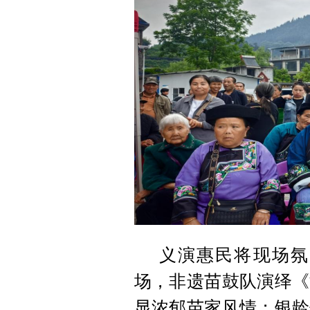
义演惠民将现场氛
场，非遗苗鼓队演绎《
显浓郁苗家风情；银龄