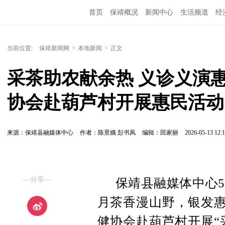
首页
保靖概况
新闻中心
生活频道
经
当前位置:
保靖新闻网
>
本地新闻
>
正文
采茶助农献余热 义诊义演
协会赴葫芦村开展惠民活动
来源：保靖县融媒体中心
作者：陈景娥 彭书凤
编辑：田家丽
2026-05-13 12:1
—分享—
保靖县融媒体中心5
月茶香漫山野，银发惠
健协会赴葫芦村开展“