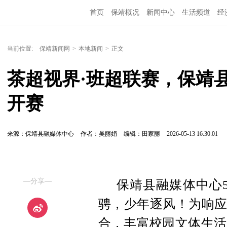
首页
保靖概况
新闻中心
生活频道
经
当前位置:
保靖新闻网
>
本地新闻
>
正文
茶超视界·班超联赛，保靖
开赛
来源：保靖县融媒体中心
作者：吴丽娟
编辑：田家丽
2026-05-13 16:30:01
—分享—
保靖县融媒体中心5
骋，少年逐风！为响应
合，丰富校园文体生活