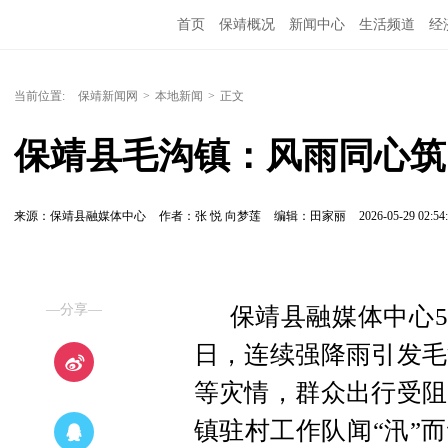
首页
保靖概况
新闻中心
生活频道
经
当前位置:
保靖新闻网
>
本地新闻
>
正文
保靖县毛沟镇：风雨同心筑
来源：保靖县融媒体中心
作者：张 悦 向梦莲
编辑：田家丽
2026-05-29 02:54
—分享—
保靖县融媒体中心5
日，连续强降雨引发毛
等灾情，群众出行受阻
镇驻村工作队闻“汛”