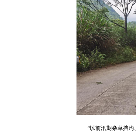
“以前汛期杂草挡