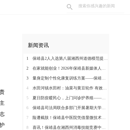
新闻资讯
1
保靖县2人入选第八届湘西州道德模范提名奖
2
在家就能创业！2026年保靖县新媒体人才技能培训开启 助力家乡好物出圈
3
量身定制个性化康复训练方案——保靖县人民医院助力发育迟缓患儿顺利入托
4
水田河镇水田村：油菜与黄豆轮作 有效助农增收
责
5
夏日防疫暖民心，上门问诊护养殖——保靖县葫芦镇开展畜禽防疫服务
主
6
保靖县司法局联合多部门开展暑期大学生志愿者送法护童活动
志
7
险遭截肢！保靖县中医院凭借显微技术攻坚克难，为重度右手毁损伤患者保全手部核心功能
护
8
喜讯！保靖县在湘西州消毒技能竞赛中获佳绩