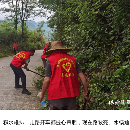
沟、积水难排，走路开车都提心吊胆，现在路敞亮、水畅通