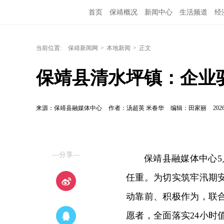
首页
保靖概况
新闻中心
生活频道
经
当前位置:
保靖新闻网
>
本地新闻
>
正文
保靖县清水坪镇：企业驻
来源：保靖县融媒体中心
作者：汤超英 米春华
编辑：田家丽
2026
—分享—
保靖县融媒体中心5
任重。为切实筑牢汛期
动靠前、积极作为，联
愿者，全面落实24小