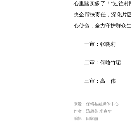
心里踏实多了！”过往
央企帮扶责任，深化片
心使命，全力守护群众
一审：张晓莉
二审：何晗竹珺
三审：高 伟
来源：保靖县融媒体中心
作者：汤超英 米春华
编辑：田家丽