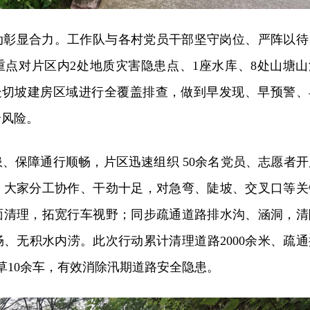
动彰显合力。工作队与各村党员干部坚守岗位、严阵以待
重点对片区内2处地质灾害隐患点、1座水库、8处山塘山
0处切坡建房区域进行全覆盖排查，做到早发现、早预警、
全风险。
、保障通行顺畅，片区迅速组织 50余名党员、志愿者开
。大家分工协作、干劲十足，对急弯、陡坡、交叉口等关
面清理，拓宽行车视野；同步疏通道路排水沟、涵洞，清
、无积水内涝。此次行动累计清理道路2000余米、疏通
杂草10余车，有效消除汛期道路安全隐患。