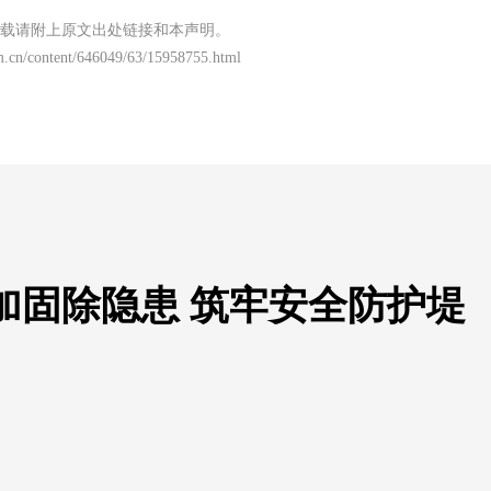
载请附上原文出处链接和本声明。
m.cn/content/646049/63/15958755.html
加固除隐患 筑牢安全防护堤