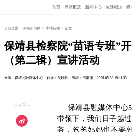
首页
保靖概况
新闻中心
生活频道
经
当前位置:
保靖新闻网
>
本地新闻
>
正文
保靖县检察院“苗语专班”
（第二辑）宣讲活动
来源：保靖县融媒体中心
作者：吴晓玲
编辑：田家丽
2026-05-30 19:41:33
—分享—
保靖县融媒体中心5
带领下，我们日子越过
茶，爸爸妈妈也不要外出