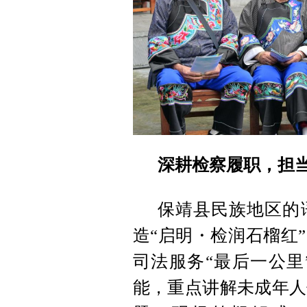
深耕检察履职，担
保靖县民族地区的
造“启明・检润石榴红
司法服务“最后一公里
能，重点讲解未成年人