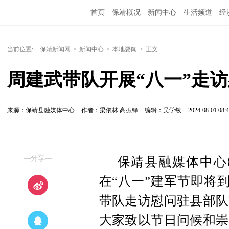
首页
保靖概况
新闻中心
生活频道
经
当前位置:
保靖新闻网
>
新闻中心
>
本地要闻
>
正文
周建武带队开展“八一”走
来源：保靖县融媒体中心
作者：梁依林 高振铎
编辑：吴学敏
2024-08-01 08:4
—分享—
保靖县融媒体中心
在“八一”建军节即将
带队走访慰问驻县部队
大家致以节日问候和崇