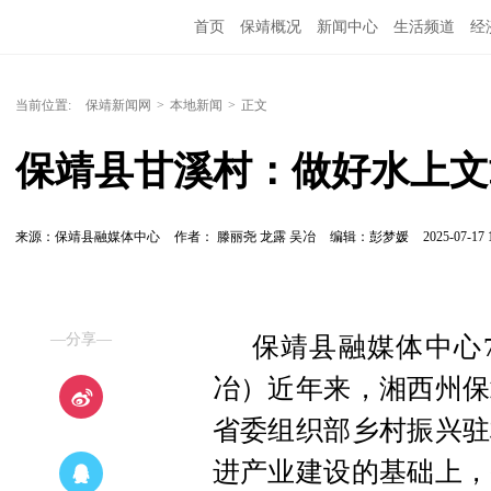
首页
保靖概况
新闻中心
生活频道
经
当前位置:
保靖新闻网
>
本地新闻
>
正文
保靖县甘溪村：做好水上文
来源：保靖县融媒体中心
作者： 滕丽尧 龙露 吴冶
编辑：彭梦媛
2025-07-17 
—分享—
保靖县融媒体中心7
冶）近年来，湘西州保
省委组织部乡村振兴驻
进产业建设的基础上，