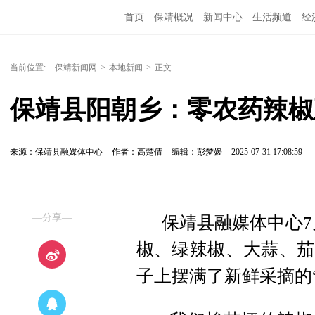
首页
保靖概况
新闻中心
生活频道
经
当前位置:
保靖新闻网
>
本地新闻
>
正文
保靖县阳朝乡：零农药辣椒直
来源：保靖县融媒体中心
作者：高楚倩
编辑：彭梦媛
2025-07-31 17:08:59
—分享—
保靖县融媒体中心7
椒、绿辣椒、大蒜、茄
子上摆满了新鲜采摘的