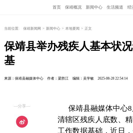
首页
保靖概况
新闻中心
生活频道
经
当前位置:
保靖新闻网
>
新闻中心
>
本地要闻
>
正文
保靖县举办残疾人基本状况
基
来源：保靖县融媒体中心
作者：梁胜江
编辑：吴学敏
2025-08-28 22:54:14
—分享—
保靖县融媒体中心8
清辖区残疾人底数、精
工作数据基础，近日，