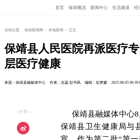
首页
保靖概况
新闻中心
生活频道
经
当前位置:
保靖新闻网
>
本地新闻
>
正文
保靖县人民医院再派医疗专
层医疗健康
来源：保靖县融媒体中心
作者：吉蕊 彭书凤
编辑：彭梦媛
2025-08-05 00:39:
—分享—
保靖县融媒体中心8
保靖县卫生健康局与
宵，作为第二批“第一