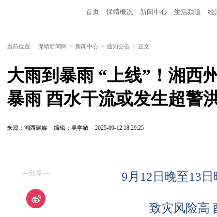
首页
保靖概况
新闻中心
生活频道
经
当前位置:
保靖新闻网
>
新闻中心
>
通知公告
>
正文
大雨到暴雨 “上线”！湘西州
暴雨 酉水干流或发生超警
来源：湘西融媒
编辑：吴学敏
2025-09-12 18:29:25
—分享—
9月12日晚至13
致灾风险高