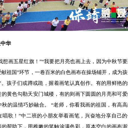
映中华
“我想画五星红旗！”“我要把月亮也画上去，因为中秋节要
大爱献祖国”环节，一卷百米的白色画布在操场铺开，成为孩
台”。孩子们或蹲或跪，握着画笔认真创作。有的用鲜艳的
黄的黄色勾勒天安门城楼，有的则画下圆圆的月亮和可爱
中秋的温情巧妙融合。 “老师，你看我画的祖国，有高高
在唱歌！”中二班的小朋友举着画笔，兴奋地分享自己的
师的帮助下，用稚嫩的笔触涂满色彩，原本空白的画布渐