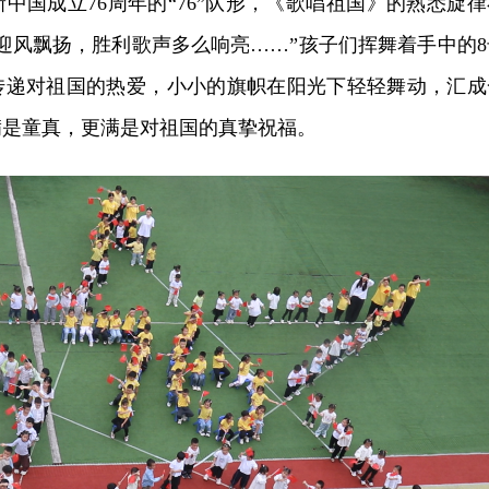
中国成立76周年的“76”队形，《歌唱祖国》的熟悉旋律
迎风飘扬，胜利歌声多么响亮……”孩子们挥舞着手中的8
传递对祖国的热爱，小小的旗帜在阳光下轻轻舞动，汇成
满是童真，更满是对祖国的真挚祝福。