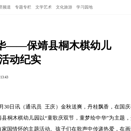
济频道
专题专栏
文学艺术
文化旅游
学习园地
华——保靖县桐木棋幼儿
题活动纪实
:13:43
月30日讯
（通讯员 王庆）金秋送爽，丹桂飘香，在国庆
靖县桐木棋幼儿园以“童歌庆双节，童梦绘中华”为主题，
植家国情怀的主题活动。孩子们在歌声中传递热爱，在画