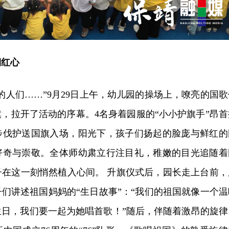
润红心
的人们……”9月29日上午，幼儿园的操场上，嘹亮的国歌
，拉开了活动的序幕。4名身着园服的“小小护旗手”昂首
步伐护送国旗入场，阳光下，孩子们扬起的脸庞与鲜红的
好奇与崇敬。全体师幼肃立行注目礼，稚嫩的目光追随着
子在这一刻悄然植入心间。 升旗仪式后，园长走上台前，
们讲述祖国妈妈的“生日故事”：“我们的祖国就像一个温
生日，我们要一起为她唱首歌！”随后，伴随着激昂的旋律