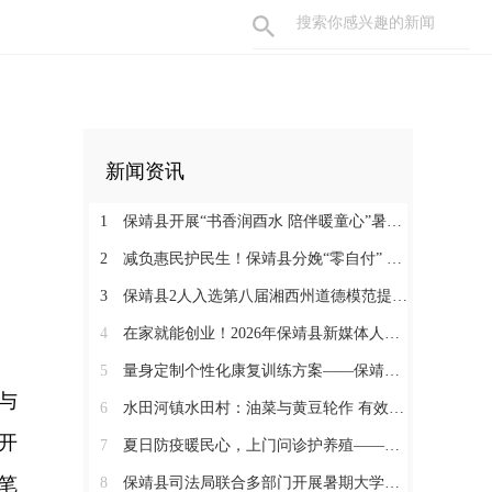
新闻资讯
1
保靖县开展“书香润酉水 陪伴暖童心”暑期阅读关爱活动
2
减负惠民护民生！保靖县分娩“零自付” 政策落地见效 125名产妇受益
3
保靖县2人入选第八届湘西州道德模范提名奖
4
在家就能创业！2026年保靖县新媒体人才技能培训开启 助力家乡好物出圈
5
量身定制个性化康复训练方案——保靖县人民医院助力发育迟缓患儿顺利入托
与
6
水田河镇水田村：油菜与黄豆轮作 有效助农增收
开
7
夏日防疫暖民心，上门问诊护养殖——保靖县葫芦镇开展畜禽防疫服务
笔
8
保靖县司法局联合多部门开展暑期大学生志愿者送法护童活动