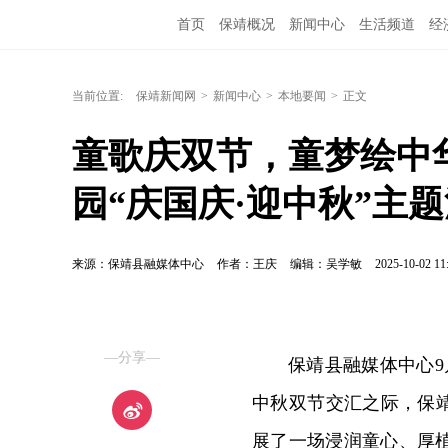
首页
保靖概况
新闻中心
生活频道
经
当前位置:
保靖新闻网
>
新闻中心
>
本地要闻
>
正文
童歌庆双节，童梦绘中
园“庆国庆·迎中秋”主
来源：保靖县融媒体中心
作者：王庆
编辑：吴学敏
2025-10-02 11
—分享—
保靖县融媒体中心9
中秋双节交汇之际，保
展了一场浸润童心、厚