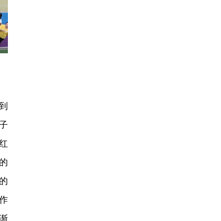
到
子
红
的
的
作
渐