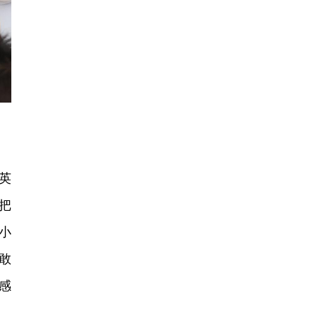
英
把
小
敢
感