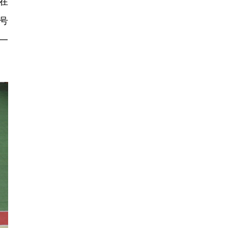
在
号
一