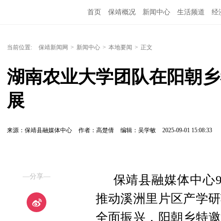
首页
保靖概况
新闻中心
生活频道
经
当前位置:
保靖新闻网
>
新闻中心
>
本地要闻
>
正文
湖南农业大学团队在阳朝乡
展
来源：保靖县融媒体中心
作者：高楚倩
编辑：吴学敏
2025-09-01 15:08:33
—分享—
保靖县融媒体中心9
推动溪洲里片区产学研
全面振兴，阳朝乡特邀