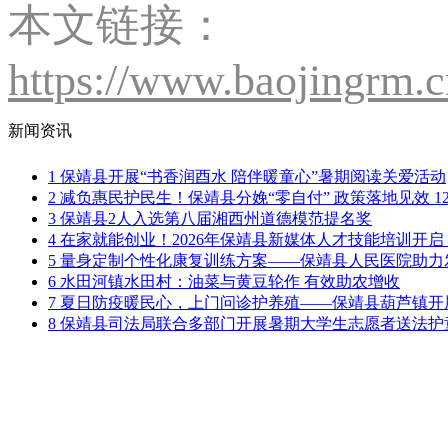
本文链接：
https://www.baojingrm.
新闻资讯
1
保靖县开展“书香润酉水 陪伴暖童心”暑期阅读关爱活动
2
减负惠民护民生！保靖县分娩“零自付” 政策落地见效 1
3
保靖县2人入选第八届湘西州道德模范提名奖
4
在家就能创业！2026年保靖县新媒体人才技能培训开启
5
量身定制个性化康复训练方案——保靖县人民医院助力
6
水田河镇水田村：油菜与黄豆轮作 有效助农增收
7
夏日防疫暖民心，上门问诊护养殖——保靖县葫芦镇开
8
保靖县司法局联合多部门开展暑期大学生志愿者送法护