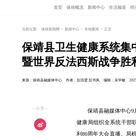
首页
保靖概况
新闻中心
生活频道
经
当前位置:
保靖新闻网
>
新闻中心
>
本地要闻
>
正文
保靖县卫生健康系统集
暨世界反法西斯战争胜利
来源：保靖县融媒体中心
作者：彭浩雯 彭书凤
编辑：吴学敏
2025
—分享—
保靖县融媒体中心9
健康局组织全系统干部
利80周年大会直播。局