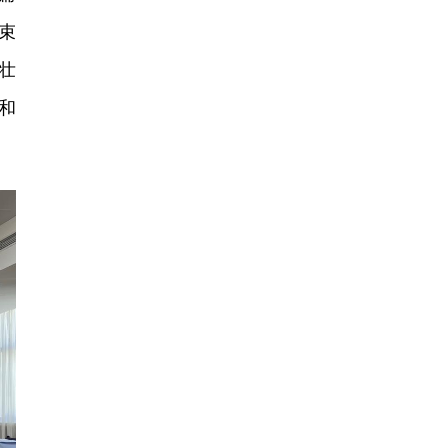
束
壮
和