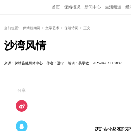
首页
保靖概况
新闻中心
生活频道
经
当前位置:
保靖新闻网
>
文学艺术
>
保靖诗词
>
正文
沙湾风情
来源：保靖县融媒体中心
作者：远宁
编辑：吴学敏
2025-04-02 11:58:45
—分享—
酉水绕弯