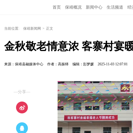
首页
保靖概况
新闻中心
生活频道
经
当前位置:
保靖新闻网
>
正文
金秋敬老情意浓 客寨村宴
来源：保靖县融媒体中心
作者：高振铎
编辑：彭梦媛
2025-11-03 12:07:01
—分享—