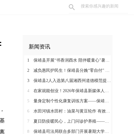
府
新闻资讯
1
保靖县开展“书香润酉水 陪伴暖童心”暑期阅读关爱活动
2
减负惠民护民生！保靖县分娩“零自付” 政策落地见效 125名产妇受益
3
保靖县2人入选第八届湘西州道德模范提名奖
4
在家就能创业！2026年保靖县新媒体人才技能培训开启 助力家乡好物出圈
5
量身定制个性化康复训练方案——保靖县人民医院助力发育迟缓患儿顺利入托
，
6
水田河镇水田村：油菜与黄豆轮作 有效助农增收
基
7
夏日防疫暖民心，上门问诊护养殖——保靖县葫芦镇开展畜禽防疫服务
离
8
保靖县司法局联合多部门开展暑期大学生志愿者送法护童活动