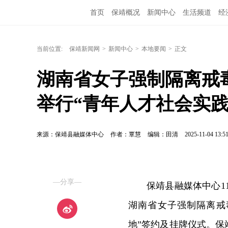
首页
保靖概况
新闻中心
生活频道
经
当前位置:
保靖新闻网
>
新闻中心
>
本地要闻
>
正文
湖南省女子强制隔离戒
举行“青年人才社会实
来源：保靖县融媒体中心
作者：覃慧
编辑：田清
2025-11-04 13:5
—分享—
保靖县融媒体中心1
湖南省女子强制隔离戒
地”签约及挂牌仪式。