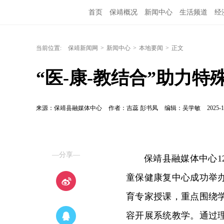
首页
保靖概况
新闻中心
生活频道
经
当前位置:
保靖新闻网
>
新闻中心
>
本地要闻
>
正文
“医-康-教结合”助力
来源：保靖县融媒体中心
作者：吉蕊 彭书凤
编辑：吴学敏
2025-1
—分享—
保靖县融媒体中心1
童保健康复中心成功举
育专家授课，重点围绕
容开展系统教学。通过