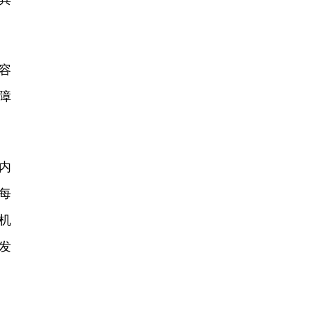
容
障
内
每
机
发