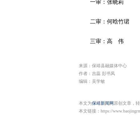
一审：张晓莉
二审：何晗竹珺
三审：高 伟
来源：保靖县融媒体中心
作者：吉蕊 彭书凤
编辑：吴学敏
本文为
保靖新闻网
原创文章，转
本文链接：
https://www.baojingr