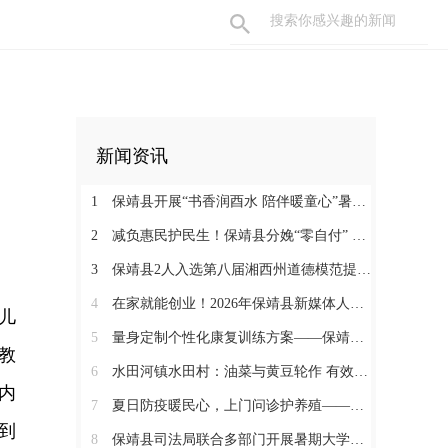
新闻资讯
1
保靖县开展“书香润酉水 陪伴暖童心”暑期阅读关爱活动
2
减负惠民护民生！保靖县分娩“零自付” 政策落地见效 125名产妇受益
3
保靖县2人入选第八届湘西州道德模范提名奖
4
在家就能创业！2026年保靖县新媒体人才技能培训开启 助力家乡好物出圈
儿
5
量身定制个性化康复训练方案——保靖县人民医院助力发育迟缓患儿顺利入托
教
6
水田河镇水田村：油菜与黄豆轮作 有效助农增收
内
7
夏日防疫暖民心，上门问诊护养殖——保靖县葫芦镇开展畜禽防疫服务
到
8
保靖县司法局联合多部门开展暑期大学生志愿者送法护童活动