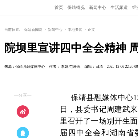
首页
保靖概况
新闻中心
生活频道
经
当前位置:
保靖新闻网
>
新闻中心
>
本地要闻
>
正文
院坝里宣讲四中全会精神 
来源：保靖县融媒体中心
作者： 李姚 范峥晖
编辑：田清
2025-12-06 22:26:09
—分享—
保靖县融媒体中心12
日，县委书记周建武来
里召开了一场别开生面
届四中全会和湖南省