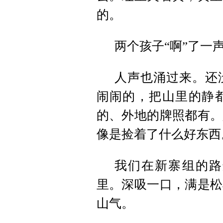
的。
两个孩子“啊”了一
人声也涌过来。还
闹闹的，把山里的静
的、外地的牌照都有。
像是捡着了什么好东西
我们在新寨组的路
里。深吸一口，满是松
山气。