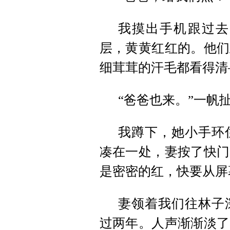
我摸出手机跟过去
层，黄黄红红的。他们
细茸茸的汗毛都看得清
“爸爸也来。”一帆
我蹲下，她小手环
凑在一处，妻按了快门
是密密的红，快要从屏
妻领着我们往林子
过两年。人声渐渐淡了