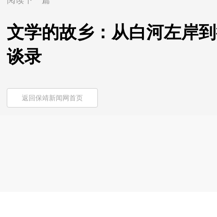
阅读下一篇
文学的故乡：从白河左岸到
谈录
返回保靖新闻网首页