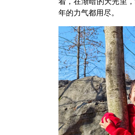
着，在渐暗的天光里，
年的力气都用尽。