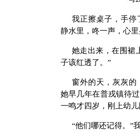
我正擦桌子，手停
静水里，咚一声，心里
她走出来，在围裙
子该红透了。”
窗外的天，灰灰的
她早几年在普戎镇待过
一鸣才四岁，刚上幼儿
“他们哪还记得。”