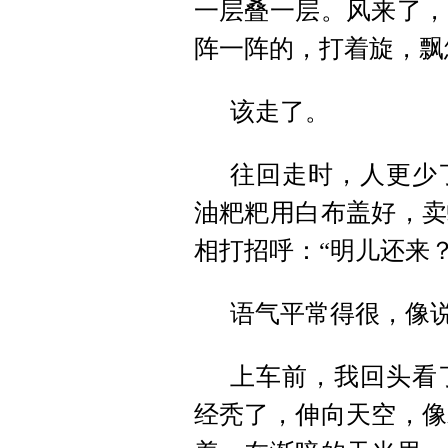
一层叠一层。风来了，
阵一阵的，打着旋，飘
该走了。
往回走时，人更少
油粑粑用白布盖好，卖
相打招呼：“明儿还来？
语气平常得很，像
上车前，我回头看
经秃了，伸向天空，像