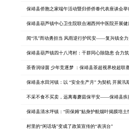
保靖县侨胞之家端午活动暨归侨侨眷代表座谈会举
保靖县葫芦镇中心卫生院联合湘西州中医院开展健
闻“汛”而动勇担当 风雨逆行护民安——复兴镇全
保靖县葫芦镇四十八湾村：干群同心除隐患 合力
茶香润绿茵 少年竞逐梦 ：保靖县茶超视界校超联
保靖县水田河镇：以 “安全生产月” 为契机 开展
不采不食不买卖，远离毒蘑菇保平安——保靖县疾
保靖县清水坪镇：“田保姆”贴身护航烟叶揭膜培土
村里的“闲话场”变成了政策宣传的“表演台”