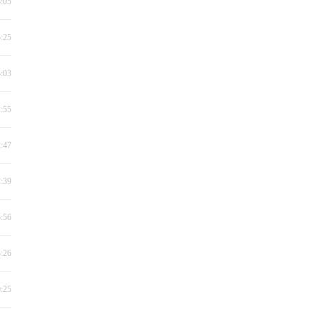
8:05
5:25
3:03
2:55
2:47
2:39
5:56
3:26
0:25