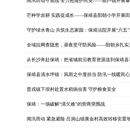
闻汛而动守底线 全力抢险护民安——葫芦镇开展
芒种学农耕 实践促成长——保靖县阳朝小学开展
守护绿水青山 共筑生态家园：保靖法院开展“六五
全域拉网查隐患，昼夜坚守防风险——阳朝乡扎实
从长沙奔赴保靖：把省城前沿教育资源送到保靖县
保靖县清水坪镇：风雨之中显担当 防汛一线暖民心
普戎镇下坝村处置水稻病虫害 守护粮食安全
保靖：一场破解“清欠难”的营商突围战
闻汛而动 紧急避险 吕洞山镇黄金村高效转移安置