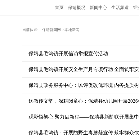
首页
保靖概况
新闻中心
生活频道
经
当前位置:
保靖新闻网
>本地新闻
保靖县毛沟镇开展信访举报宣传活动
保靖县毛沟镇开展安全生产月专项行动 全面筑牢
保靖县政务服务中心：以评促改优环境 内务提质
送教传文韵，深耕阅童心：保靖县幼儿园开展202
观影悟初心 聚力启新程——保靖县新阶联开展集
保靖县毛沟镇：开展防野生毒蘑菇宣传 筑牢群众