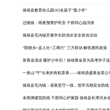
保靖县教育幼儿园165名孩子“逛小学”
迁陵镇：雨夜预警护民安 干群同心战汛情
保靖县毛沟镇开展学生防溺水安全宣传活动
“阳朝乡+县人社+工商行” 三方联动 解答惠民政策
茶香送清凉 暖护少年归！保靖黄金茶为高考学子
一座山“守”出来的有机茶香——保靖鼎盛黄金茶公
保靖县毛沟镇：昼夜坚守一线，筑牢汛期安全防线
未雨绸缪筑防线 干群同心护家园 保靖县长潭河乡