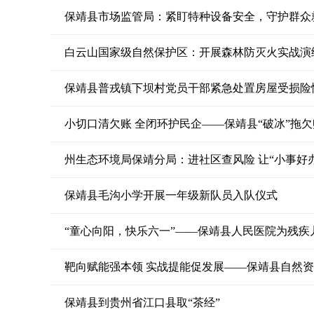
保靖县市场监管局：紧盯特种设备安全，守护群众
白云山国家级自然保护区：开展森林防灭火实战演
保靖县普戎镇下坝村党员干部紧急处置房屋受损险
小切口清欠账 全闭环护民企——保靖县“破冰”拖
州生态环境局保靖分局：进社区查风险 让“小事好
保靖县毛沟小学开展一年级新队员入队仪式
“童心向阳，快乐六一”——保靖县人民医院为残
靶向赋能强本领 实战提能促发展——保靖县自然
保靖县到贵州省江口县取“茶经”