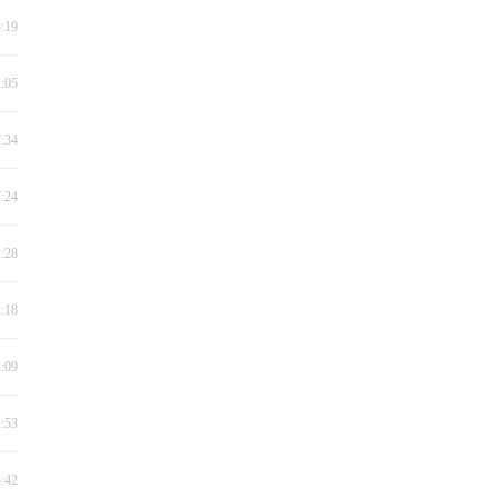
3:19
1:05
7:34
7:24
2:28
2:18
2:09
1:53
4:42