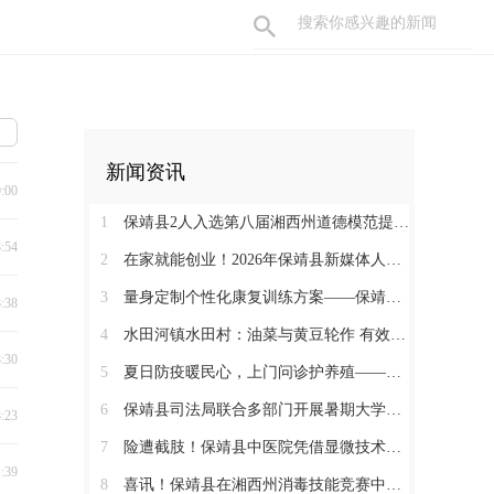
新闻资讯
9:00
1
保靖县2人入选第八届湘西州道德模范提名奖
8:54
2
在家就能创业！2026年保靖县新媒体人才技能培训开启 助力家乡好物出圈
3
量身定制个性化康复训练方案——保靖县人民医院助力发育迟缓患儿顺利入托
8:38
4
水田河镇水田村：油菜与黄豆轮作 有效助农增收
8:30
5
夏日防疫暖民心，上门问诊护养殖——保靖县葫芦镇开展畜禽防疫服务
6
保靖县司法局联合多部门开展暑期大学生志愿者送法护童活动
8:23
7
险遭截肢！保靖县中医院凭借显微技术攻坚克难，为重度右手毁损伤患者保全手部核心功能
1:39
8
喜讯！保靖县在湘西州消毒技能竞赛中获佳绩