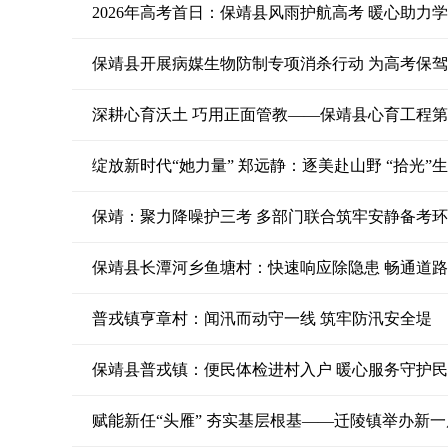
2026年高考首日：保靖县风雨护航高考 暖心助力
保靖县开展病媒生物防制专项消杀行动 为高考保
深耕心育沃土 巧用正面管教——保靖县心育工程
绽放新时代“她力量” 郑远静：逐美赴山野 “拾光”
保靖：聚力降噪护三考 多部门联合筑牢安静备考
保靖县长潭河乡鱼塘村：快速响应除隐患 畅通道
普戎镇亨章村：闻汛而动守一线 筑牢防汛安全堤
保靖县普戎镇：便民体检进村入户 暖心服务守护
赋能新任“头雁” 夯实基层根基——迁陵镇举办新