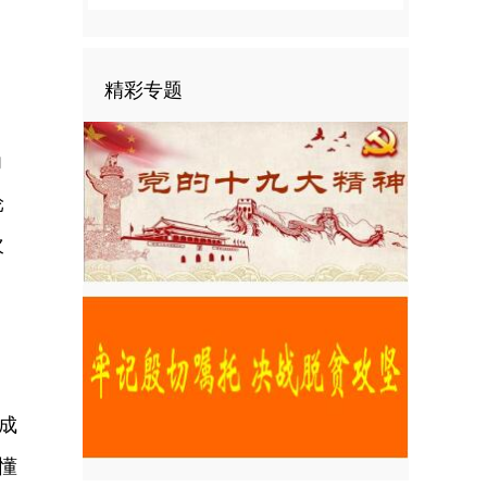
精彩专题
力
轮
次
成
懂