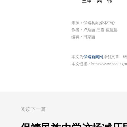
三审：高 伟
来源：保靖县融媒体中心
作者：卢延丽 汪霞 宿慧慧
编辑：田家丽
本文为
保靖新闻网
原创文章，转
本文链接：
https://www.baojingr
阅读下一篇