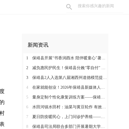
新闻资讯
1
保靖县开展“书香润酉水 陪伴暖童心”暑期阅读关爱活动
2
减负惠民护民生！保靖县分娩“零自付” 政策落地见效 125名产妇受益
3
保靖县2人入选第八届湘西州道德模范提名奖
4
在家就能创业！2026年保靖县新媒体人才技能培训开启 助力家乡好物出圈
度
5
量身定制个性化康复训练方案——保靖县人民医院助力发育迟缓患儿顺利入托
的
6
水田河镇水田村：油菜与黄豆轮作 有效助农增收
村
7
夏日防疫暖民心，上门问诊护养殖——保靖县葫芦镇开展畜禽防疫服务
表
8
保靖县司法局联合多部门开展暑期大学生志愿者送法护童活动