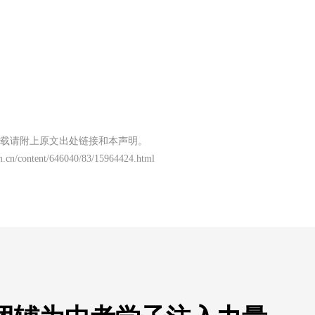
载请附上原文出处链接和本声明。
m.cn/content/646040/83/15964424.html