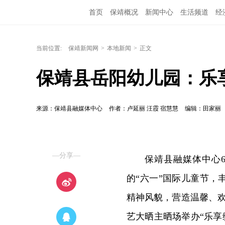
首页
保靖概况
新闻中心
生活频道
经
当前位置:
保靖新闻网
>
本地新闻
>
正文
保靖县岳阳幼儿园：乐
来源：保靖县融媒体中心
作者：卢延丽 汪霞 宿慧慧
编辑：田家丽
—分享—
保靖县融媒体中心6
的“六一”国际儿童节
精神风貌，营造温馨、欢
艺大晒主晒场举办“乐享