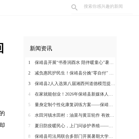
回
新闻资讯
1
保靖县开展“书香润酉水 陪伴暖童心”暑期阅读关爱活动
2
减负惠民护民生！保靖县分娩“零自付” 政策落地见效 125名产妇受益
3
保靖县2人入选第八届湘西州道德模范提名奖
4
在家就能创业！2026年保靖县新媒体人才技能培训开启 助力家乡好物出圈
5
量身定制个性化康复训练方案——保靖县人民医院助力发育迟缓患儿顺利入托
的
6
水田河镇水田村：油菜与黄豆轮作 有效助农增收
却
7
夏日防疫暖民心，上门问诊护养殖——保靖县葫芦镇开展畜禽防疫服务
8
保靖县司法局联合多部门开展暑期大学生志愿者送法护童活动