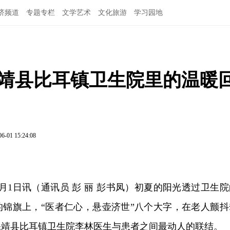
济频道
专题专栏
文学艺术
文化旅游
学习园地
保靖县比耳镇卫生院里的温暖
06-01 15:24:08
月1日讯（通讯员 彭 丽 彭书凤）初夏的阳光透过卫生院
的锦旗上，“医者仁心，悬壶济世”八个大字，在老人颤抖
保靖县比耳镇卫生院李林医生与患者之间最动人的联结。