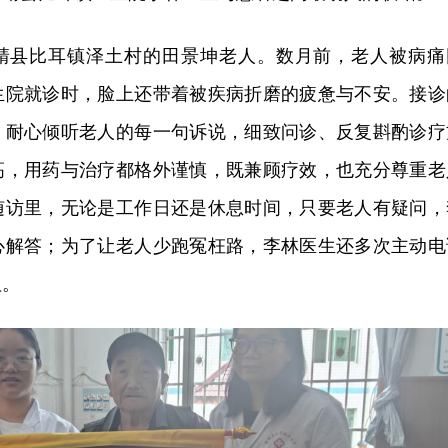
靖县比耳镇泽土村的田景坤老人。数月前，老人被病痛
生院就诊时，脸上还带着被疾病折磨的疲惫与不安。接诊
，耐心倾听老人的每一句诉说，细致问诊、反复斟酌诊疗
高，用药与治疗都格外谨慎，既兼顾疗效，也充分尊重老
随访里，无论是工作日还是休息时间，只要老人有疑问，
心解答；为了让老人少跑冤枉路，李林医生还多次主动电
议。