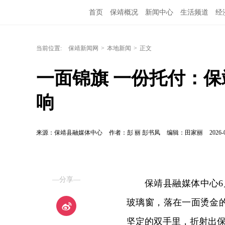
首页
保靖概况
新闻中心
生活频道
经
当前位置:
保靖新闻网
>
本地新闻
>
正文
一面锦旗 一份托付：
响
来源：保靖县融媒体中心
作者：彭 丽 彭书凤
编辑：田家丽
2026-
—分享—
保靖县融媒体中心6
玻璃窗，落在一面烫金
坚定的双手里，折射出