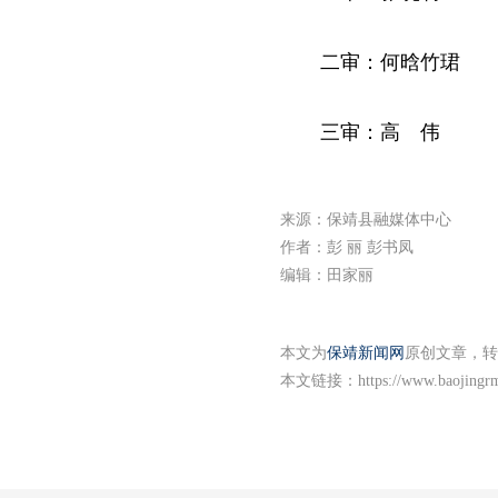
二审：何晗竹珺
三审：高 伟
来源：保靖县融媒体中心
作者：彭 丽 彭书凤
编辑：田家丽
本文为
保靖新闻网
原创文章，转
本文链接：
https://www.baojingr