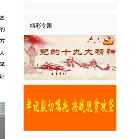
困
精彩专题
的
方
人
李
话