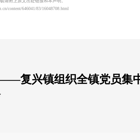
载请附上原文出处链接和本声明。
m.cn/content/646041/83/16048708.html
程——复兴镇组织全镇党员集
会