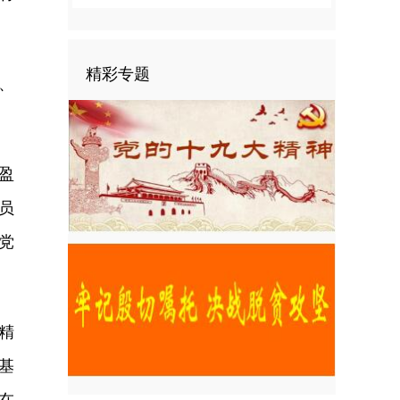
精彩专题
、
盈
员
党
精
基