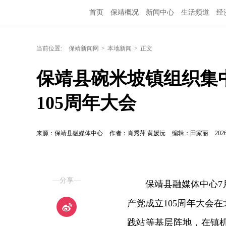
首页
保靖概况
新闻中心
生活频道
经
当前位置:
保靖新闻网
>
本地新闻
>
正文
保靖县碗米坡镇组织集
105周年大会
来源：保靖县融媒体中心
作者：肖秀萍 黄媛沅
编辑：田家丽
2026
—分享—
保靖县融媒体中心7
产党成立105周年大会
践站等基层阵地，在镇