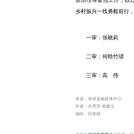
层治理等重点工作，以
乡村振兴一线勇毅前行
一审：张晓莉
二审：何晗竹珺
三审：高 伟
来源：保靖县融媒体中心
作者：肖秀萍 黄媛沅
编辑：田家丽