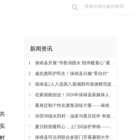
新闻资讯
1
保靖县开展“书香润酉水 陪伴暖童心”暑期阅读关爱活动
2
减负惠民护民生！保靖县分娩“零自付” 政策落地见效 125名产妇受益
3
保靖县2人入选第八届湘西州道德模范提名奖
4
在家就能创业！2026年保靖县新媒体人才技能培训开启 助力家乡好物出圈
5
量身定制个性化康复训练方案——保靖县人民医院助力发育迟缓患儿顺利入托
共
6
水田河镇水田村：油菜与黄豆轮作 有效助农增收
实
7
夏日防疫暖民心，上门问诊护养殖——保靖县葫芦镇开展畜禽防疫服务
村
8
保靖县司法局联合多部门开展暑期大学生志愿者送法护童活动