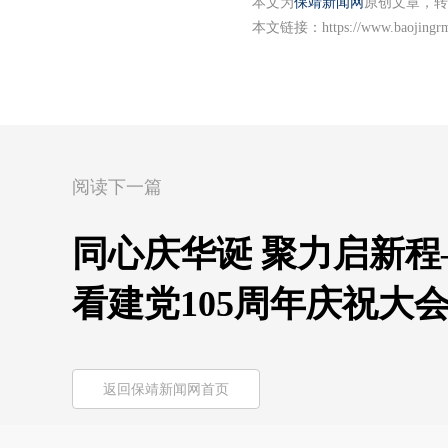
本文为
保靖新闻网
原创文章，转
本文链接：
https://www.baojingr
阅读下一篇
同心庆华诞 聚力启新
看建党105周年庆祝大
返回保靖新闻网首页