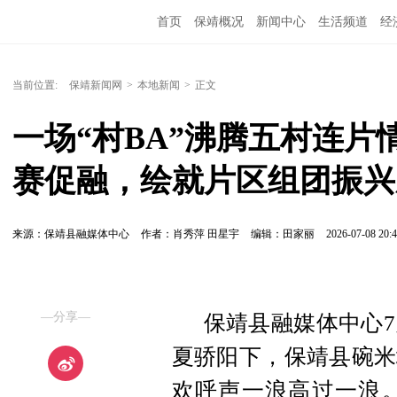
首页
保靖概况
新闻中心
生活频道
经
当前位置:
保靖新闻网
>
本地新闻
>
正文
一场“村BA”沸腾五村连
赛促融，绘就片区组团振兴
来源：保靖县融媒体中心
作者：肖秀萍 田星宇
编辑：田家丽
2026-07-08 20:4
—分享—
保靖县融媒体中心7
夏骄阳下，保靖县碗米
欢呼声一浪高过一浪。