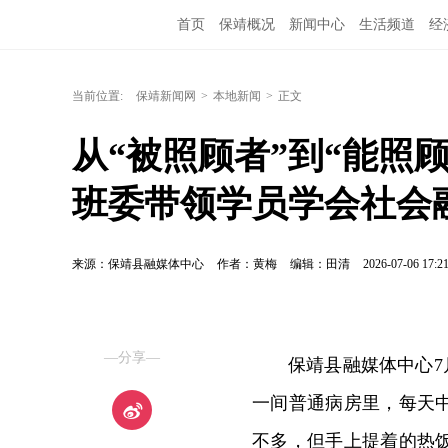
首页
保靖概况
新闻中心
生活频道
经
当前位置:
保靖新闻网
>
本地新闻
>
正文
从“被照顾者”到“能照
班委带领学员学会社会
来源：保靖县融媒体中心
作者：黄梅
编辑：田清
2026-07-06 17:2
—分享—
保靖县融媒体中心7
一间普通病房里，每天
不多，但手上提着的热