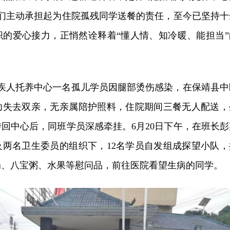
他们主动承担起为住院孤残同学送餐的责任，至今已坚持十
织的爱心接力，正悄然诠释着“懂人情、知冷暖、能担当”
残疾人托养中心一名孤儿学员因腿部烫伤感染，在保靖县中
幼失去双亲，无亲属陪护照料，住院期间三餐无人配送，
回中心后，同班学员深感牵挂。6月20日下午，在班长彭
及两名卫生委员的组织下，12名学员自发组成探望小队，
奶、八宝粥、水果等慰问品，前往医院看望生病的同学。