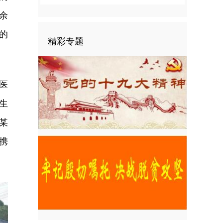
余
的
精彩专题
医
生
某
携