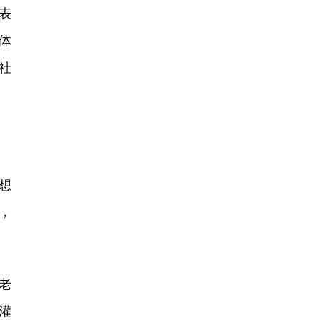
表
体
社
想
，
老
灌