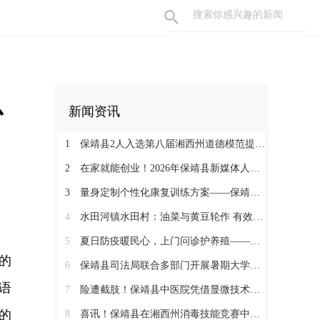
心
新闻资讯
1
保靖县2人入选第八届湘西州道德模范提名奖
2
在家就能创业！2026年保靖县新媒体人才技能培训开启 助力家乡好物出圈
3
量身定制个性化康复训练方案——保靖县人民医院助力发育迟缓患儿顺利入托
4
水田河镇水田村：油菜与黄豆轮作 有效助农增收
5
夏日防疫暖民心，上门问诊护养殖——保靖县葫芦镇开展畜禽防疫服务
的
6
保靖县司法局联合多部门开展暑期大学生志愿者送法护童活动
语
7
险遭截肢！保靖县中医院凭借显微技术攻坚克难，为重度右手毁损伤患者保全手部核心功能
的
8
喜讯！保靖县在湘西州消毒技能竞赛中获佳绩