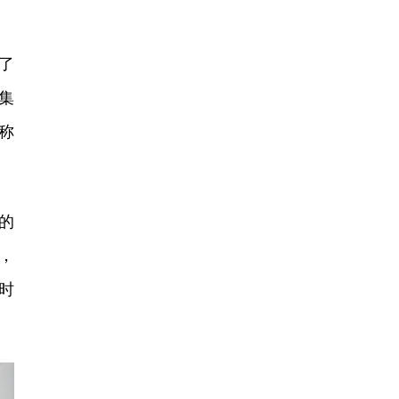
了
集
称
的
，
时