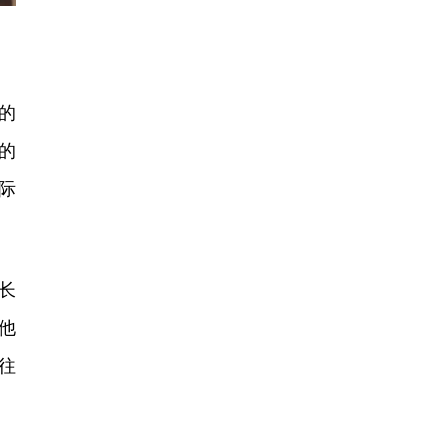
的
的
际
长
他
往