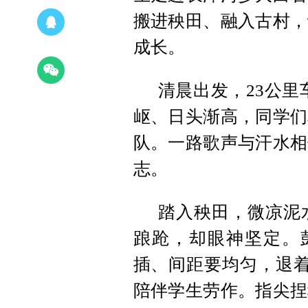
搬进秧田、融入古村，
成长。
清晨出发，23公里
岖、日头渐高，同学们
队。一路歌声与汗水相
志。
踏入秧田，微凉泥
踉跄，却眼神坚定。
插、间距要均匀，退着
陪伴学生劳作。指尖捏