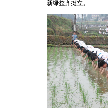
新绿整齐挺立。