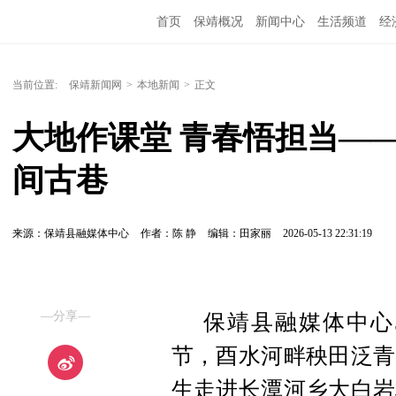
首页
保靖概况
新闻中心
生活频道
经
当前位置:
保靖新闻网
>
本地新闻
>
正文
大地作课堂 青春悟担当—
间古巷
来源：保靖县融媒体中心
作者：陈 静
编辑：田家丽
2026-05-13 22:31:19
—分享—
保靖县融媒体中心5
节，酉水河畔秧田泛青
生走进长潭河乡大白岩