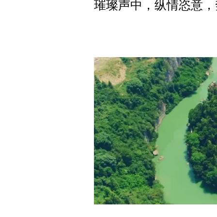
璀璨声中，纵情恣意，