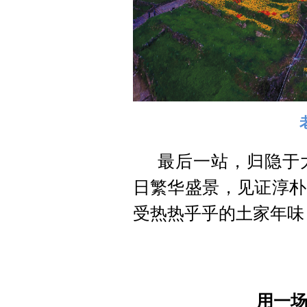
最后一站，归隐于
日繁华盛景，见证淳朴
受热热乎乎的土家年味
用一