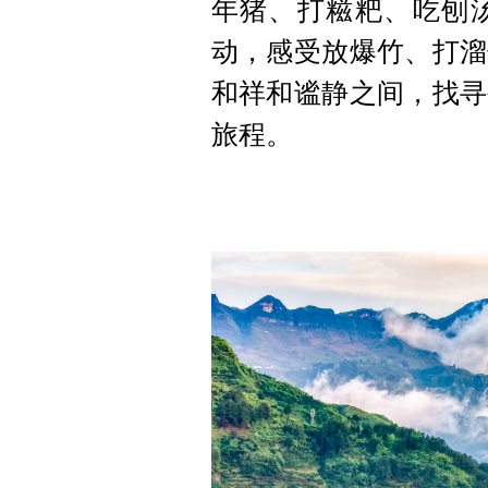
年猪、打糍粑、吃刨
动，感受放爆竹、打溜
和祥和谧静之间，找寻
旅程。