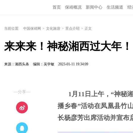
首页
保靖概况
新闻中心
生活频道
经
当前位置:
中国保靖网
>
文化旅游
>
景点介绍
>
正文
来来来！神秘湘西过大年！
来源：湘西头条
编辑：吴学敏
2023-01-11 19:34:09
—分享—
1月11日上午，“神秘
播乡春”活动在凤凰县竹
长杨彦芳出席活动并宣布