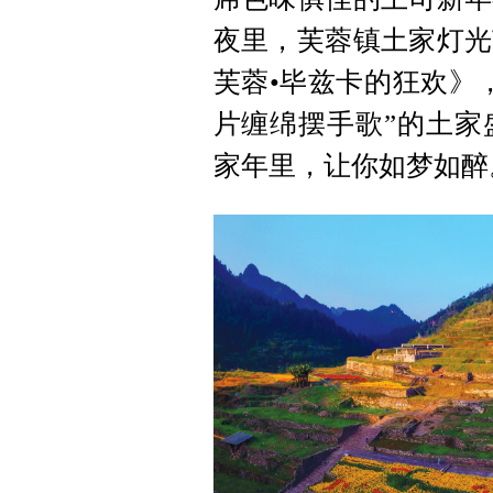
夜里，芙蓉镇土家灯光
芙蓉•毕兹卡的狂欢》
片缠绵摆手歌”的土家
家年里，让你如梦如醉