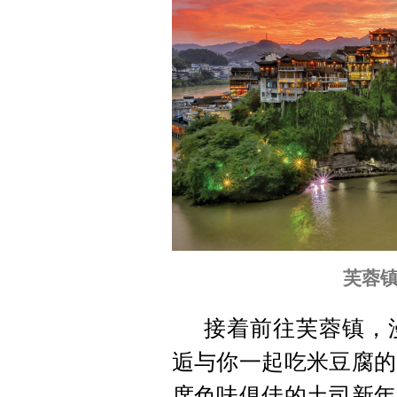
芙蓉
接着前往芙蓉镇，
逅与你一起吃米豆腐的
席色味俱佳的土司新年