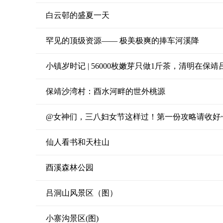
白云邨的盛夏一天
罕见的顶级资源—— 极美极爽的捧车河溪降
小镇岁时记 | 56000枚嫩芽只做1斤茶，清明在保
保靖沙湾村：酉水河畔的世外桃源
@女神们，三八妇女节这样过！第一份攻略请收好
仙人看书和天柱山
酉溪森林公园
吕洞山风景区（图）
小寨沟景区(图)