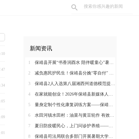
新闻资讯
6:10
1
保靖县开展“书香润酉水 陪伴暖童心”暑期阅读关爱活动
7:47
2
减负惠民护民生！保靖县分娩“零自付” 政策落地见效 125名产妇受益
3
保靖县2人入选第八届湘西州道德模范提名奖
3:34
4
在家就能创业！2026年保靖县新媒体人才技能培训开启 助力家乡好物出圈
8:05
5
量身定制个性化康复训练方案——保靖县人民医院助力发育迟缓患儿顺利入托
6
水田河镇水田村：油菜与黄豆轮作 有效助农增收
4:09
7
夏日防疫暖民心，上门问诊护养殖——保靖县葫芦镇开展畜禽防疫服务
1:01
8
保靖县司法局联合多部门开展暑期大学生志愿者送法护童活动