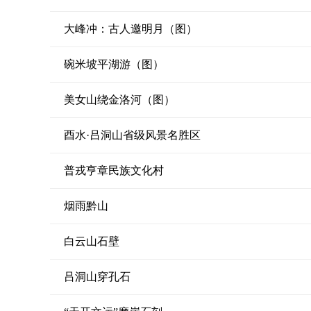
大峰冲：古人邀明月（图）
碗米坡平湖游（图）
美女山绕金洛河（图）
酉水·吕洞山省级风景名胜区
普戎亨章民族文化村
烟雨黔山
白云山石壁
吕洞山穿孔石