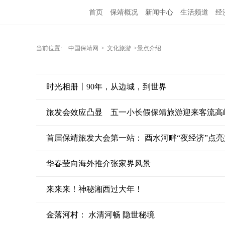
首页
保靖概况
新闻中心
生活频道
经
当前位置:
中国保靖网
>
文化旅游
>景点介绍
时光相册丨90年，从边城，到世界
旅发会效应凸显 五一小长假保靖旅游迎来客流高
首届保靖旅发大会第一站： 酉水河畔“夜经济”点
华春莹向海外推介张家界风景
来来来！神秘湘西过大年！
金落河村： 水清河畅 隐世秘境