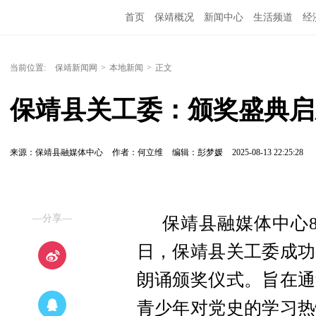
首页
保靖概况
新闻中心
生活频道
经
当前位置:
保靖新闻网
>
本地新闻
>
正文
保靖县关工委：颁奖盛典启
来源：保靖县融媒体中心
作者：何立维
编辑：彭梦媛
2025-08-13 22:25:28
—分享—
保靖县融媒体中心8
日，保靖县关工委成功
朗诵颁奖仪式。旨在通
青少年对党史的学习热