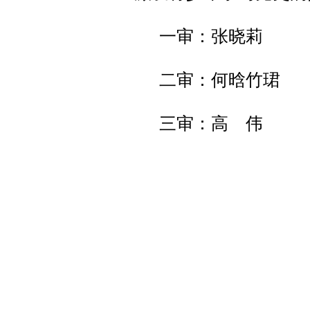
一审：张晓莉
二审：何晗竹珺
三审：高 伟