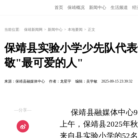
首页
保靖概况
新闻中心
生活频道
经
当前位置:
保靖新闻网
>
新闻中心
>
本地要闻
>
正文
保靖县实验小学少先队代表
敬"最可爱的人"
来源：保靖县融媒体中心
作者：龙星宇
编辑：吴学敏
2025-09-15 23:39:32
—分享—
保靖县融媒体中心9
上午，保靖县2025
来自县实验小学的52