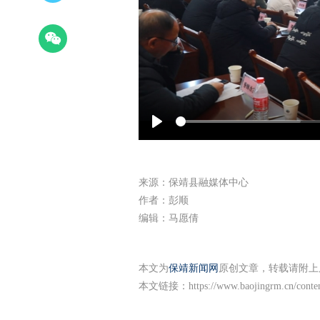
Play
来源：保靖县融媒体中心
作者：彭顺
编辑：马愿倩
本文为
保靖新闻网
原创文章，转载请附上
本文链接：
https://www.baojingrm.cn/cont