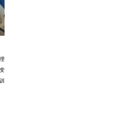
理
变
训