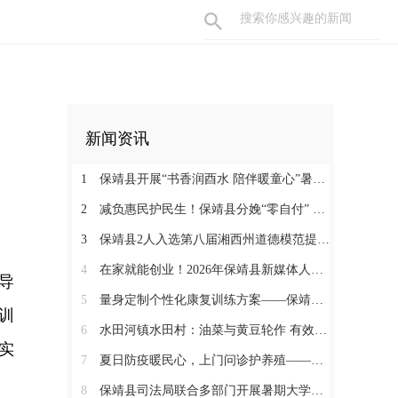
新闻资讯
1
保靖县开展“书香润酉水 陪伴暖童心”暑期阅读关爱活动
2
减负惠民护民生！保靖县分娩“零自付” 政策落地见效 125名产妇受益
3
保靖县2人入选第八届湘西州道德模范提名奖
4
在家就能创业！2026年保靖县新媒体人才技能培训开启 助力家乡好物出圈
导
5
量身定制个性化康复训练方案——保靖县人民医院助力发育迟缓患儿顺利入托
训
6
水田河镇水田村：油菜与黄豆轮作 有效助农增收
实
7
夏日防疫暖民心，上门问诊护养殖——保靖县葫芦镇开展畜禽防疫服务
8
保靖县司法局联合多部门开展暑期大学生志愿者送法护童活动