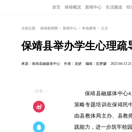
首页
保靖概况
新闻中心
生活频道
经
当前位置:
保靖新闻网
>
新闻中心
>
本地要闻
>
正文
保靖县举办学生心理疏
来源：保靖县融媒体中心
作者：龙妍
编辑：彭梦媛
2025-04-13 21
—分享—
保靖县融媒体中心4
策略专题培训在保靖民
由县教体局主办、县教
践能力，进一步筑牢校