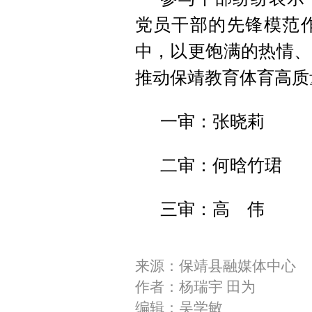
党员干部的先锋模范
中，以更饱满的热情、
推动保靖教育体育高质
一审：张晓莉
二审：何晗竹珺
三审：高 伟
来源：保靖县融媒体中心
作者：杨瑞宇 田为
编辑：吴学敏