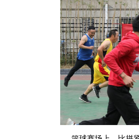
篮球赛场上，比拼紧