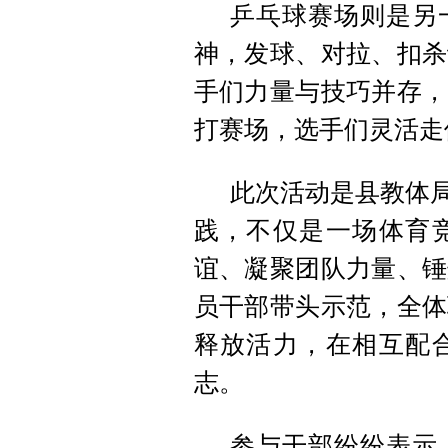
乒乓球赛场则是另
神，发球、对拉、扣杀
手们力量与技巧并存，
打赛场，选手们灵活走
此次活动是县教体局
践，不仅是一场体育
谊、凝聚团队力量、锤
员干部带头示范，全体
释放活力，在相互配
志。
参与干部纷纷表示