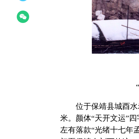
“天
位于保靖县城酉水老
米。颜体“天开文运”四字
左有落款“光绪十七年孟